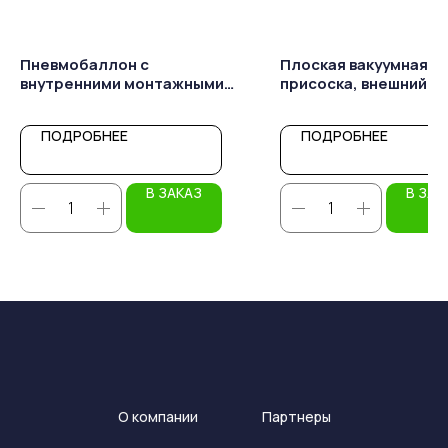
Пневмобаллон с
Плоская вакуумная
внутренними монтажными
присоска, внешний д
отверстиями, диаметром 4-
50 мм, резьбой G1/8
1/2 дюйма, ходом 100 мм
ПОДРОБНЕЕ
ПОДРОБНЕЕ
В ЗАКАЗ
В ЗАК
О компании
Партнеры